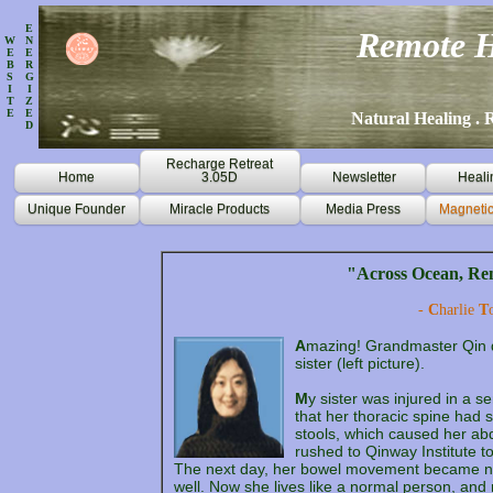
E
Remote H
W
N
E
E
B
R
S
G
I
I
T
Z
E
E
Natural Healing . R
D
Recharge Retreat
Home
3.05D
Newsletter
Heali
Unique Founder
Miracle Products
Media Press
Magnetic
"Across Ocean, Rem
-
C
harlie
T
A
mazing! Grandmaster Qin d
sister (left picture).
M
y sister was injured in a s
that her thoracic spine had 
stools, which caused her ab
rushed to Qinway Institute t
The next day, her bowel movement became nor
well. Now she lives like a normal person, and