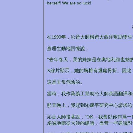
herself! We are so luck!
在1999年，沁音大師橫跨大西洋幫助學生
查理生動地回憶說：
“去年春天，我的妹妹是在奧地利維也納
X線片顯示，她的胸椎有幾處骨折。因此
這是非常危險的。
當時，我作爲義工幫助沁大師英語翻譯和
那天晚上，我趕到沁康平研究中心請求沁
沁音大師接著說，‘OK，我會以你作爲一
虔誠地聽從大師的建議，盡管一些建議對